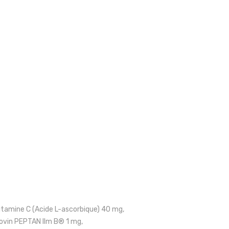
itamine C (Acide L-ascorbique) 40 mg,
bovin PEPTAN IIm B® 1 mg,