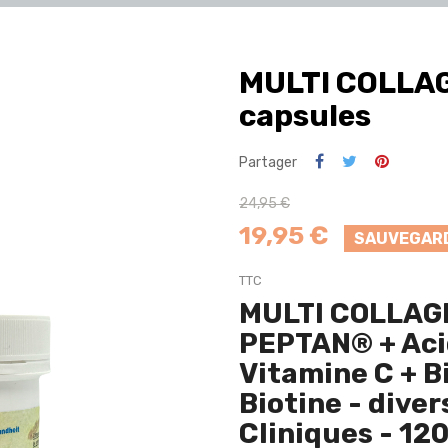
MULTI COLLAG
capsules
Partager
24,95 €
19,95 €
SAUVEGARD
TTC
MULTI COLLAGE
PEPTAN® + Aci
Vitamine C + 
Biotine - dive
Cliniques - 12