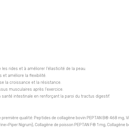
 les rides et à améliorer l'élasticité de la peau.
 et améliore la flexibilité.
ise la croissance et la résistance.
issus musculaires après l'exercice.
 santé intestinale en renforçant la paroi du tractus digestif.
e première qualité: Peptides de collagène bovin PEPTAN B® 468 mg, V
rine=Piper Nigrum), Collagène de poisson PEPTAN F® 1 mg, Collagène 