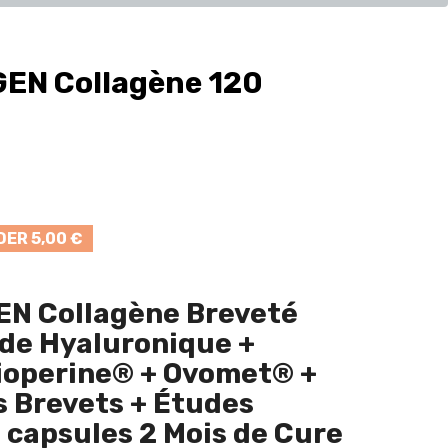
EN Collagène 120
ER 5,00 €
N Collagène Breveté
de Hyaluronique +
Bioperine® + Ovomet® +
rs Brevets + Études
0 capsules 2 Mois de Cure