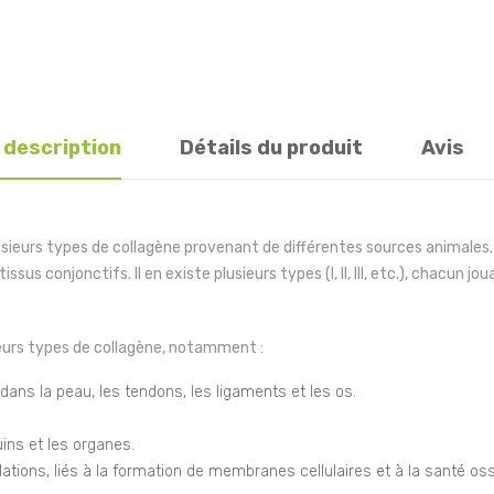
 description
Détails du produit
Avis
ieurs types de collagène provenant de différentes sources animales. L
ssus conjonctifs. Il en existe plusieurs types (I, II, III, etc.), chacun jo
eurs types de collagène, notamment :
ans la peau, les tendons, les ligaments et les os.
ins et les organes.
tions, liés à la formation de membranes cellulaires et à la santé os