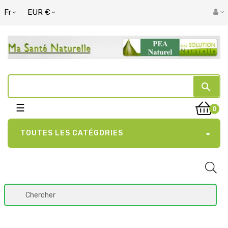
Fr
EUR €
search
Basculer
☰
0
la
navigation
TOUTES LES CATÉGORIES