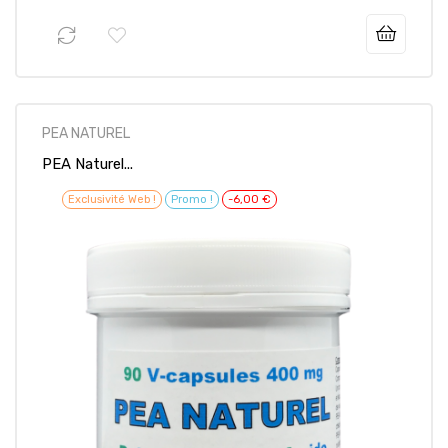
53,95 €
Prix
PEA NATUREL
PEA Naturel...
Exclusivité Web !
Promo !
-6,00 €