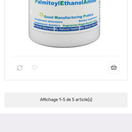
29,95 €
Prix
Prix
35,95 €
-6,00 €
habituel
Affichage 1-5 de 5 article(s)