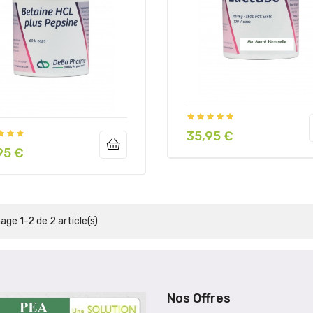
35,95 €
Prix
95 €
hage 1-2 de 2 article(s)
Nos Offres