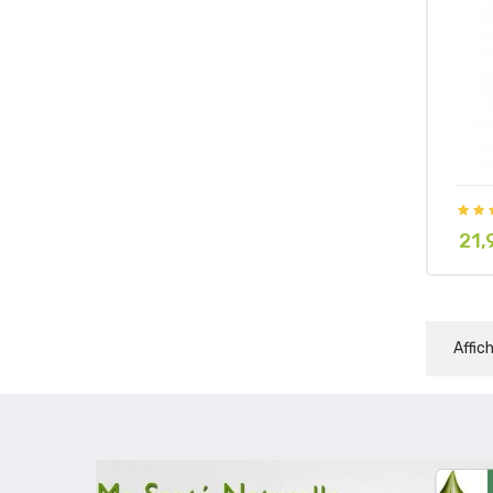
21,
Prix
Affic