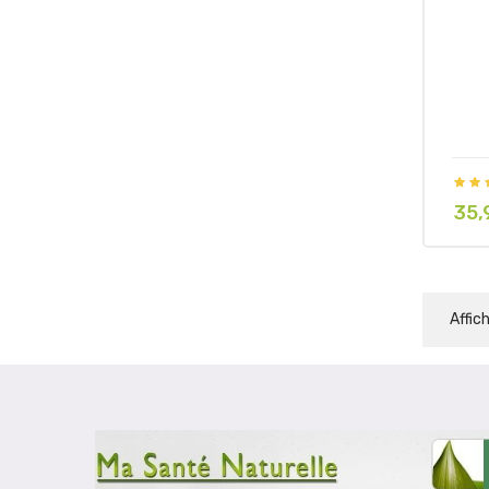
35,
Prix
Affic