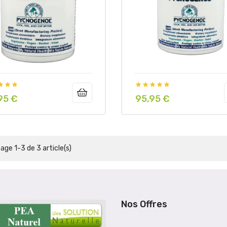
95 €
95,95 €
Prix
hage 1-3 de 3 article(s)
Nos Offres