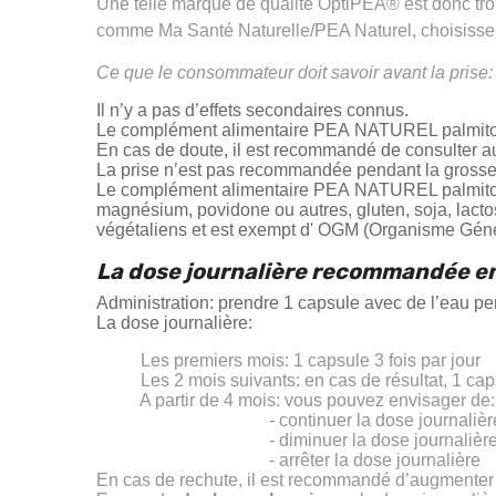
Une telle marque de qualité
OptiPEA®
est donc tro
comme Ma Santé Naturelle/PEA Naturel, choisissent
Ce que le consommateur doit savoir avant la prise:
Il n’y a pas d’effets secondaires connus.
Le complément alimentaire
PEA
NATUREL palmitoyl
En cas de doute, il est recommandé de consulter a
La prise n’est pas recommandée pendant la grosse
Le complément alimentaire
PEA
NATUREL palmitoylé
magnésium, povidone ou autres, gluten, soja, lacto
végétaliens et est exempt d' OGM (Organisme Géné
La dose journalière recommandée e
Administration: prendre 1 capsule avec de l’eau p
La dose journalière:
Les premiers mois: 1 capsule 3 fois par jour
Les 2 mois suivants: en cas de résultat, 1 capsu
A partir de 4 mois: vous pouvez envisager de
- continuer la dose journalière de 1 c
- diminuer la dose journalière à 1 cap
- arrêter la dose journalière
En cas de rechute, il est recommandé d’augmenter à