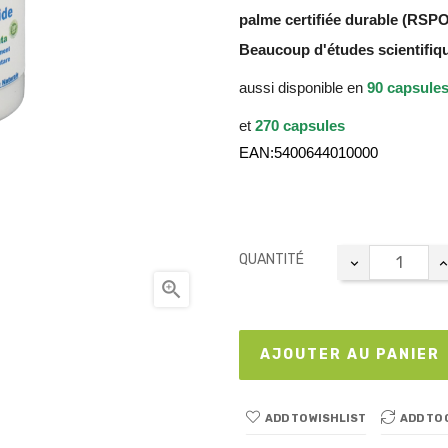
palme certifiée durable (RSPO
Beaucoup d'études scientifiq
aussi disponible en
90 capsule
et
270 capsules
EAN:5400644010000
QUANTITÉ

AJOUTER AU PANIER
ADD TO WISHLIST
ADD TO