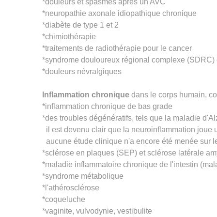
*douleurs et spasmes après un AVC
*neuropathie axonale idiopathique chronique
*diabète de type 1 et 2
*chimiothérapie
*traitements de radiothérapie pour le cancer
*syndrome douloureux régional complexe (SDRC) 
*douleurs névralgiques
Inflammation chronique
dans le corps humain, c
*inflammation chronique de bas grade
*des troubles dégénératifs, tels que la maladie d'
il est devenu clair que la neuroinflammation joue
aucune étude clinique n'a encore été menée sur le
*sclérose en plaques (SEP) et sclérose latérale a
*maladie inflammatoire chronique de l'intestin (mal
*syndrome métabolique
*l'athérosclérose
*coqueluche
*vaginite, vulvodynie, vestibulite