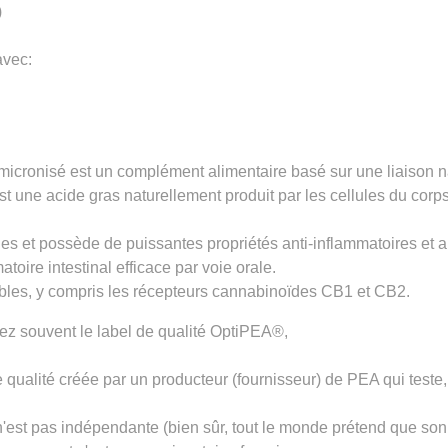
)
avec:
onisé est un complément alimentaire basé sur une liaison nat
une acide gras naturellement produit par les cellules du corps à
ques et possède de puissantes propriétés anti-inflammatoires et 
toire intestinal efficace par voie orale
.
ibles, y compris les récepteurs cannabinoïdes CB1 et CB2.
z souvent le label de qualité
OptiPEA®
,
qualité créée par un producteur (fournisseur) de PEA qui teste,
'est pas indépendante (bien sûr, tout le monde prétend que son p