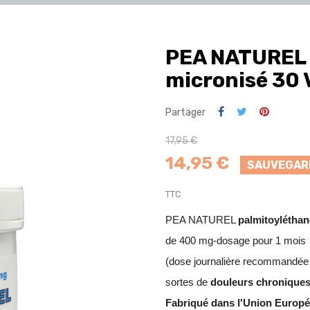
PEA NATUREL 
micronisé 30
Partager
17,95 €
14,95 €
SAUVEGARD
TTC
PEA NATUREL
palmitoylétha
de 400 mg-dosage pour 1 mois
(dose journalière recommandée 3
sortes de
douleurs chronique
s
Fabriqué dans l'Union Europ