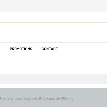
L
PROMOTIONS
CONTACT
hanolamide micronisé 30 V-caps de 400 mg