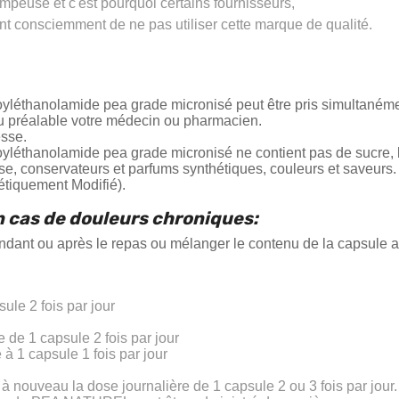
mpeuse et c'est pourquoi certains fournisseurs,
 consciemment de ne pas utiliser cette marque de qualité.
éthanolamide pea grade micronisé peut être pris simultanéme
u préalable votre médecin ou pharmacien.
sse.
thanolamide pea grade micronisé ne contient pas de sucre, lev
se, conservateurs et parfums synthétiques, couleurs et saveurs.
tiquement Modifié).
n cas de
douleurs chroniques:
endant ou après le repas ou mélanger le contenu de la capsule 
le 2 fois par jour
:
apsule 2 fois par jour
sule 1 fois par jour
 nouveau la dose journalière de 1 capsule 2 ou 3 fois par jour.