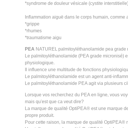
*syndrome de douleur vésicale (cystite interstitielle
Inflammation aiguë dans le corps humain, comme 
*grippe
*rhumes
*traumatisme aigu
PEA
NATUREL palmitoyléthanolamide pea grade micr
Le palmitoyléthanolamide (PEA grade micronisé) est 
physiologique.
Il influence une multitude de fonctions physiologi
Le palmitoyléthanolamide est un agent anti-inflamma
Le palmitoyléthanolamide PEA agit via plusieurs c
Lorsque vos recherchez du PEA en ligne, vous voye
mais qu'est que ca veut dire?
La marque
de qualité OptiPEA® est une marque de 
propre produit.
Pour cette raison, la marque de qualité
OptiPEA®
n