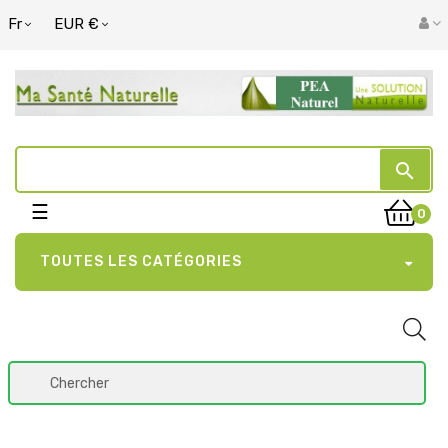
Fr
EUR €
search
Basculer
☰
0
la
navigation
TOUTES LES CATÉGORIES