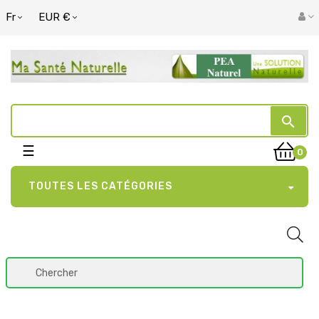
Fr
EUR €
search
Basculer
☰
0
la
navigation
TOUTES LES CATÉGORIES