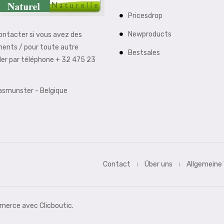
Pricesdrop
Newproducts
contacter si vous avez des
ments / pour toute autre
Bestsales
der par téléphone + 32 475 23
aasmunster - Belgique
Contact
Über uns
Allgemeine
erce avec Clicboutic.