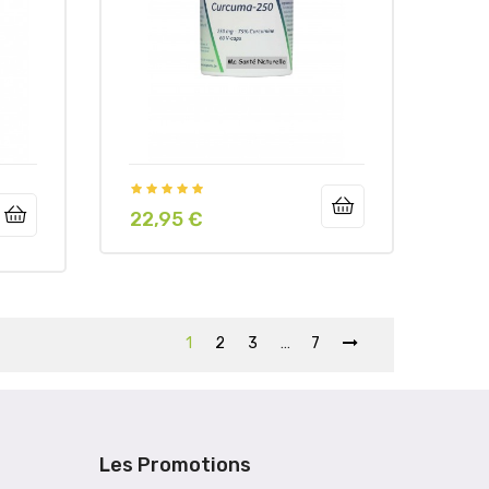
22,95 €
Preis
1
2
3
…
7
Les Promotions