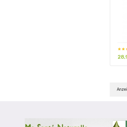
28,
Preis
Anzei