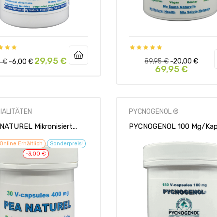
29,95 €
ärer
Preis
Regulärer
Preis
89,95 €
-20,00 €
5 €
-6,00 €
69,95 €
Preis
IALITÄTEN
PYCNOGENOL ®
NATUREL Mikronisiert...
PYCNOGENOL 100 Mg/Kapse
Online Erhältlich
Sonderpreis!
-3,00 €