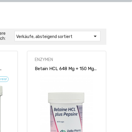
ere

Verkäufe, absteigend sortiert
ch:
ENZYMEN
.
Betain HCL 648 Mg + 150 Mg...
reis!