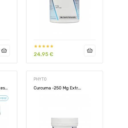
24,95 €
Preis
PHYTO
s...
Curcuma -250 Mg Extr....
reis!