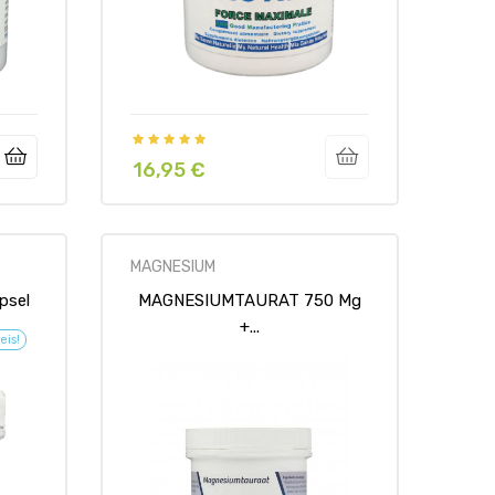
16,95 €
Preis
MAGNESIUM
psel
MAGNESIUMTAURAT 750 Mg
+...
eis!