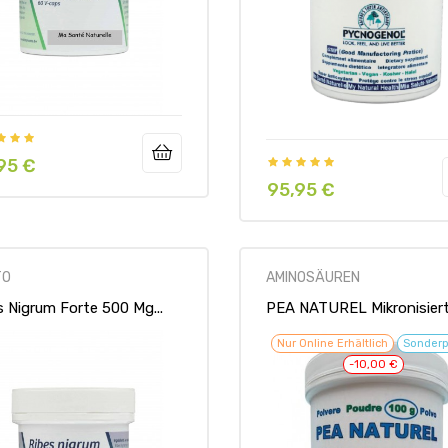
95 €
95,95 €
Preis
TO
AMINOSÄUREN
s Nigrum Forte 500 Mg...
PEA NATUREL Mikronisierte
Nur Online Erhältlich
Sonderp
-10,00 €