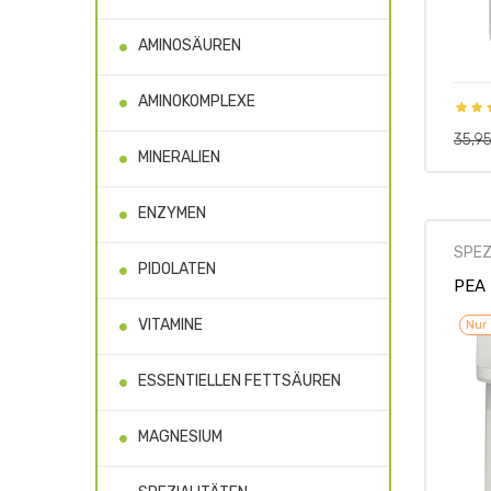
AMINOSÄUREN
AMINOKOMPLEXE
Regul
35,9
Preis
MINERALIEN
ENZYMEN
SPEZ
PIDOLATEN
PEA 
VITAMINE
Nur 
ESSENTIELLEN FETTSÄUREN
MAGNESIUM