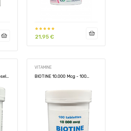
21,95 €
Preis
VITAMINE
l...
BIOTINE 10.000 Mcg - 100...