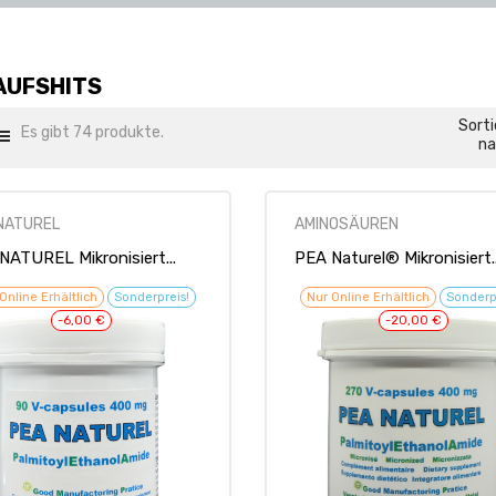
AUFSHITS
Sorti
Es gibt 74 produkte.
na
NATUREL
AMINOSÄUREN
NATUREL Mikronisiert...
PEA Naturel® Mikronisiert..
Online Erhältlich
Sonderpreis!
Nur Online Erhältlich
Sonderp
-6,00 €
-20,00 €