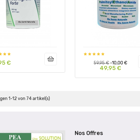
95 €
Regulärer
Preis
59,95 €
-10,00 €
49,95 €
Preis
gen 1-12 von 74 artikel(s)
Nos Offres